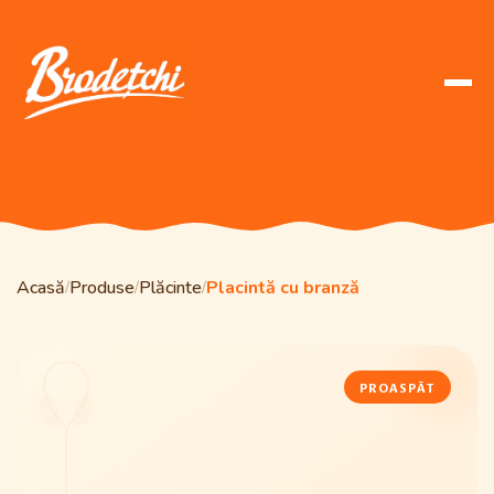
Acasă
Produse
Plăcinte
Placintă cu branză
/
/
/
PROASPĂT