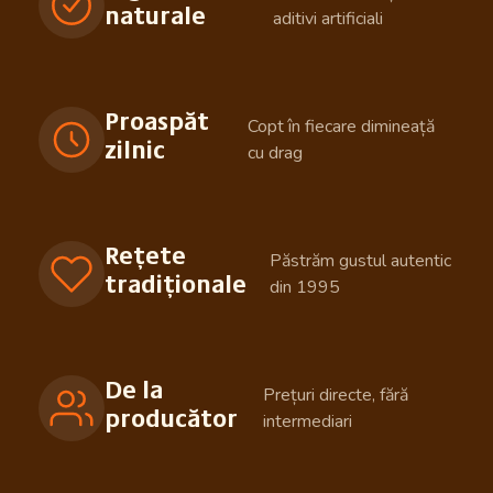
naturale
aditivi artificiali
Proaspăt
Copt în fiecare dimineață
zilnic
cu drag
Rețete
Păstrăm gustul autentic
tradiționale
din 1995
De la
Prețuri directe, fără
producător
intermediari