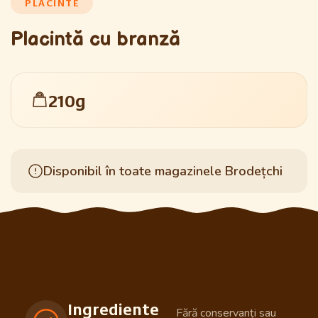
PLĂCINTE
Placintă cu branză
210g
Disponibil în toate magazinele Brodețchi
Ingrediente
Fără conservanți sau