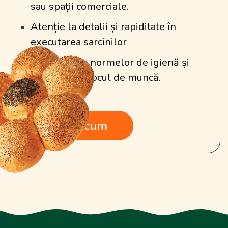
sau spații comerciale.
Atenție la detalii și rapiditate în
executarea sarcinilor
Respectarea normelor de igienă și
siguranță la locul de muncă.
Sună acum