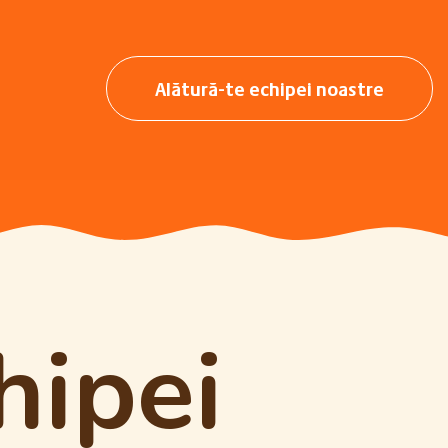
Alătură-te echipei noastre
hipei