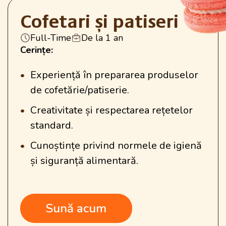
Cofetari și patiseri
Full-Time
De la 1 an
Cerințe:
Experiență în prepararea produselor
de cofetărie/patiserie.
Creativitate și respectarea rețetelor
standard.
Cunoștințe privind normele de igienă
și siguranță alimentară.
Sună acum