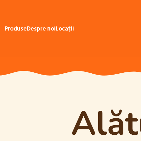
Produse
Despre noi
Locații
Alăt