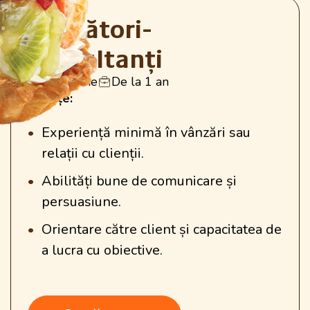
Vânzători-
consultanți
Full-Time
De la 1 an
Cerințe:
Experiență minimă în vânzări sau
relații cu clienții.
Abilități bune de comunicare și
persuasiune.
Orientare către client și capacitatea de
a lucra cu obiective.