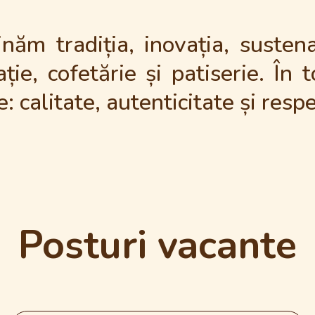
inăm tradiția, inovația, susten
ție, cofetărie și patiserie. În 
 calitate, autenticitate și resp
Posturi vacante