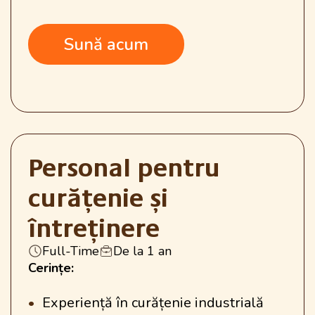
Sună acum
Personal pentru
curățenie și
întreținere
Full-Time
De la 1 an
Cerințe:
Experiență în curățenie industrială