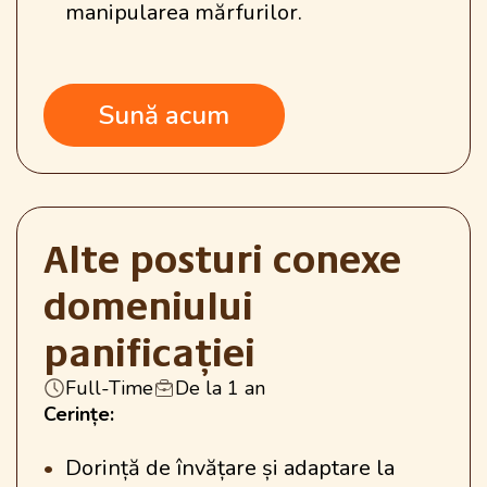
manipularea mărfurilor.
Sună acum
Alte posturi conexe
domeniului
panificației
Full-Time
De la 1 an
Cerințe:
Dorință de învățare și adaptare la