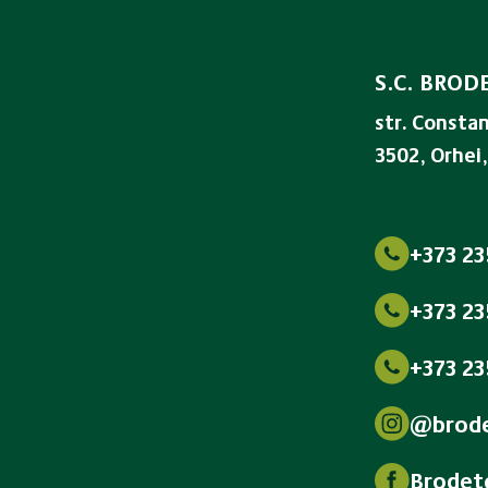
S.C. BRODE
str. Constan
3502, Orhei,
+373 23
+373 23
+373 23
@brode
Brodet