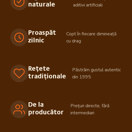
naturale
aditivi artificiali
Proaspăt
Copt în fiecare dimineață
zilnic
cu drag
Rețete
Păstrăm gustul autentic
tradiționale
din 1995
De la
Prețuri directe, fără
producător
intermediari