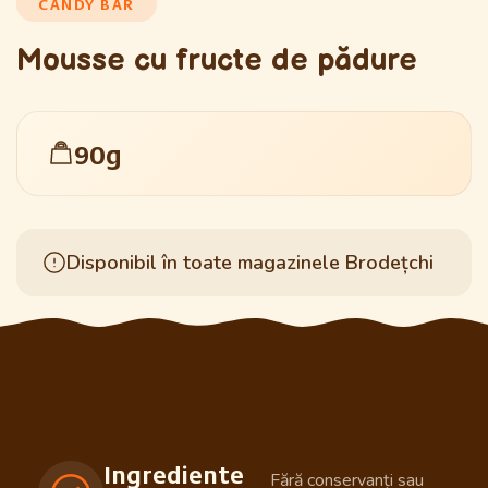
CANDY BAR
Mousse cu fructe de pădure
90g
Disponibil în toate magazinele Brodețchi
Ingrediente
Fără conservanți sau