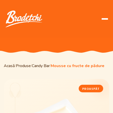
Acasă
Produse
Candy Bar
Mousse cu fructe de pădure
/
/
/
PROASPĂT