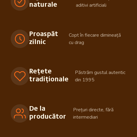
naturale
aditivi artificiali
Proaspăt
Copt în fiecare dimineață
zilnic
cu drag
Rețete
Păstrăm gustul autentic
tradiționale
din 1995
De la
Prețuri directe, fără
producător
intermediari