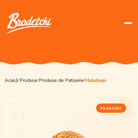
Acasă
Produse
Produse de Patiserie
Hulubași
/
/
/
PROASPĂT