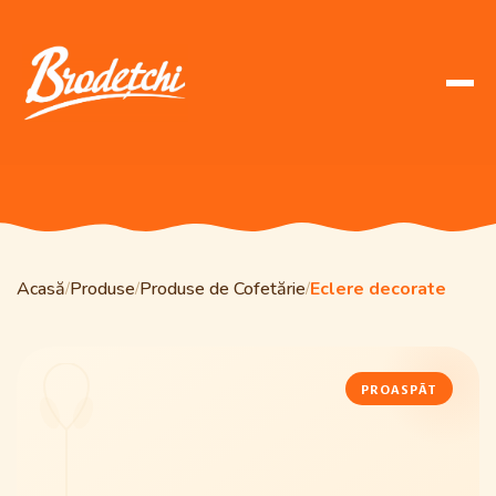
Acasă
Produse
Produse de Cofetărie
Eclere decorate
/
/
/
PROASPĂT