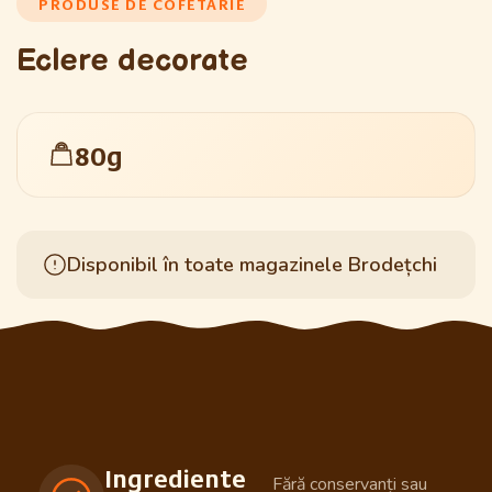
PRODUSE DE COFETĂRIE
Eclere decorate
80g
Disponibil în toate magazinele Brodețchi
Ingrediente
Fără conservanți sau