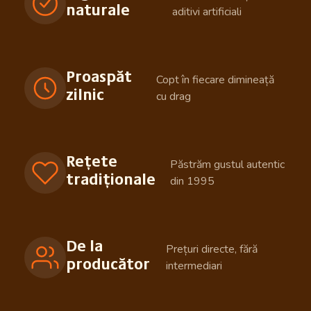
naturale
aditivi artificiali
Proaspăt
Copt în fiecare dimineață
zilnic
cu drag
Rețete
Păstrăm gustul autentic
tradiționale
din 1995
De la
Prețuri directe, fără
producător
intermediari